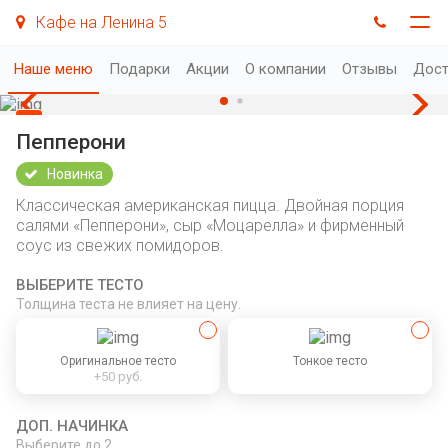
Кафе на Ленина 5
Наше меню
Подарки
Акции
О компании
Отзывы
Дост
Пепперони
Новинка
Классическая американская пицца. Двойная порция
салями «Пепперони», сыр «Моцарелла» и фирменный
соус из свежих помидоров.
ВЫБЕРИТЕ ТЕСТО
Толщина теста не влияет на цену.
Оригинальное тесто
Тонкое тесто
+50 руб.
ДОП. НАЧИНКА
Выберите
до 2